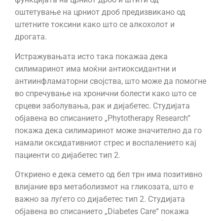
оштетување на црниот дроб предизвикано од
штетните токсини како што се алкохолот и
дрогата.
Истражувањата исто така покажаа дека
силимаринот има моќни антиоксидантни и
антиинфламаторни својства, што може да помогне
во спречување на хронични болести како што се
срцеви заболувања, рак и дијабетес. Студијата
објавена во списанието „Phytotherapy Research“
покажа дека силимаринот може значително да го
намали оксидативниот стрес и воспалението кај
пациенти со дијабетес тип 2.
Откриено е дека семето од бел трн има позитивно
влијание врз метаболизмот на гликозата, што е
важно за луѓето со дијабетес тип 2. Студијата
објавена во списанието „Diabetes Care“ покажа