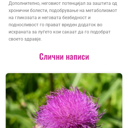
Дополнително, неговиот потенцијал за заштита од
хронични болести, подобрување на метаболизмот
на гликозата и неговата безбедност и
подносливост го прават вреден додаток во
исхраната за луѓето кои сакаат да го подобрат
своето здравје.
Слични написи