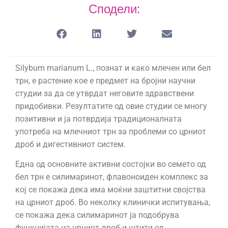
Сподели:
Silybum marianum L., познат и како млечен или бел
трн, е растение кое е предмет на бројни научни
студии за да се утврдат неговите здравствени
придобивки. Резултатите од овие студии се многу
позитивни и ја потврдија традиционалната
употреба на млечниот трн за проблеми со црниот
дроб и дигестивниот систем.
Една од основните активни состојки во семето од
бел трн е силимаринот, флавоноиден комплекс за
кој се покажа дека има моќни заштитни својства
на црниот дроб. Во неколку клинички испитувања,
се покажа дека силимаринот ја подобрува
функцијата на црниот дроб и штити од