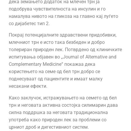
дека земањето додаток на млечен трн ја
подобрува чувствителноста на инсулин и го
намалува нивото на гликоза на главно кај луѓето
со дијабетес тип 2.
Покрај потенцијалните здравствени придобивки,
млечниот трн е исто така безбеден и добро
толериран природен лек. Потврдено од клиничките
испитувања објавен во „Journal of Alternative and
Complementary Medicine“ покажаа дека
користењето на семе од бел трн добро се
поднесуваат од пациентите и имаат малку
несакани ефекти.
Како заклучок, истражувањето на семето од бел
трн и неговата активна состојка силимарин дава
силна поддршка за неговата традиционална
употреба како природен лек за проблеми со
црниот дроб и дигестивниот систем.