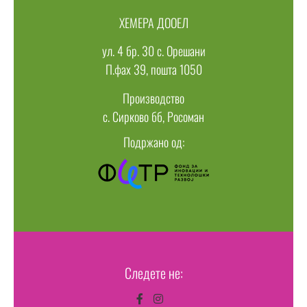
ХЕМЕРА ДООЕЛ
ул. 4 бр. 30 с. Орешани
П.фах 39, пошта 1050
Производство
с. Сирково бб, Росоман
Подржано од:
Следете не: