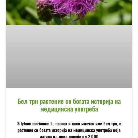
Бел трн растение со богата историја на
медицинска употреба
Silybum marianum L., познат и како млечен или бел трн, е
растение со богата историја на медицинска употреба која
датира од пред повеќе од 2.000